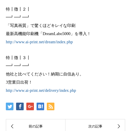
特┃徴┃２┃
━┛━┛━┛
「写真画質」で驚くほどキレイな印刷
最新高機能印刷機「DreamLabo5000」を導入！
http://www.ai-print.net/dream/index.php
特┃徴┃３┃
━┛━┛━┛
他社と比べてください！納期に自信あり。
3営業日出荷！
http://www.ai-print.net/delivery/index.php