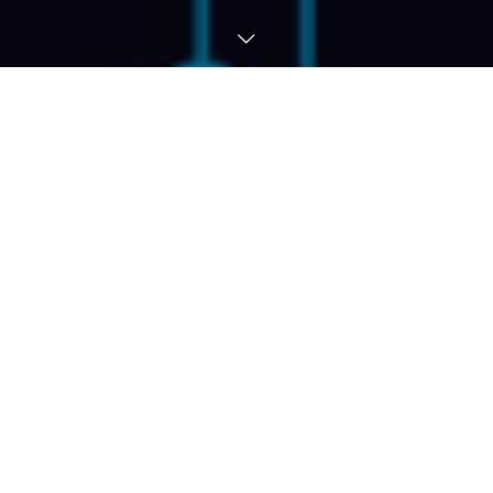
NEWS
お知らせ
2026.06.03
「PHOTONEXT2026」に出展します
2026.05.01
長野しんきんビジネスフェア2026に出展します
2026.03.04
『短期給付の知識 2026』誤記載に関するお詫びと訂正
2026.01.01
本年もよろしくお願いいたします。
2025.11.25