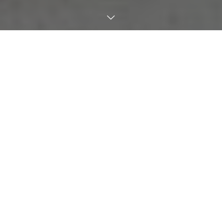
NEWS
お知らせ
2026.06.03
「PHOTONEXT2026」に出展します
2026.05.01
長野しんきんビジネスフェア2026に出展します
2026.03.04
『短期給付の知識 2026』誤記載に関するお詫びと訂正
2026.01.01
本年もよろしくお願いいたします。
2025.11.25